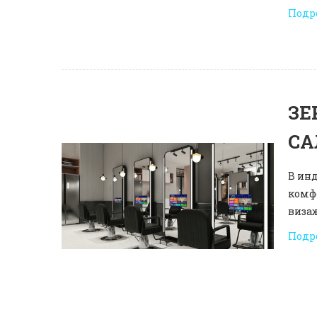
Подр
ЗЕ
СА
В ин
комф
виза
Подр