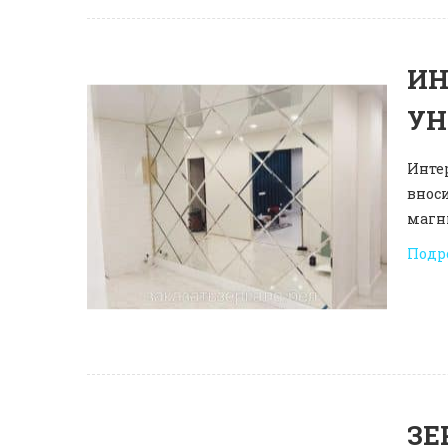
ИН
УН
Интер
вноси
магн
Подр
ЗЕ