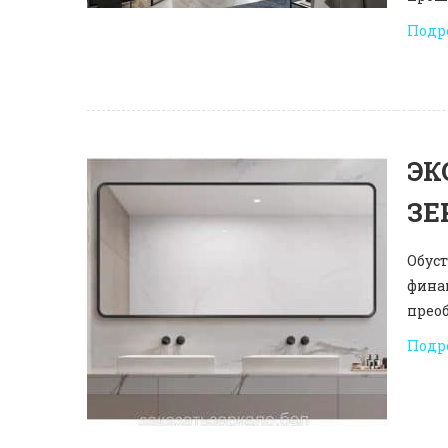
Подр
ЭК
ЗЕ
Обуст
фина
прео
Подр