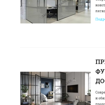
конс
легко
Подр
ПР
ФУ
ДО
Совр
и оби
прош