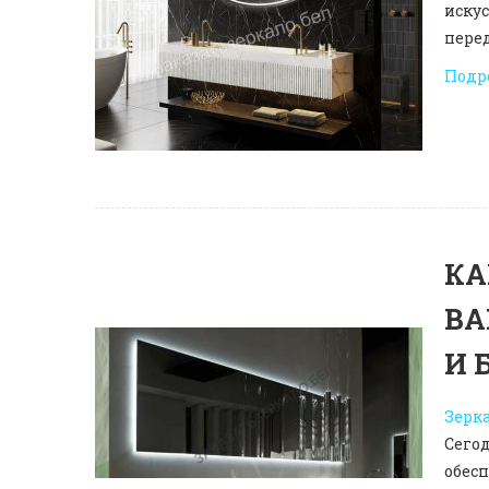
иску
пере
Подр
КА
ВА
И 
Зерка
Сегод
обес