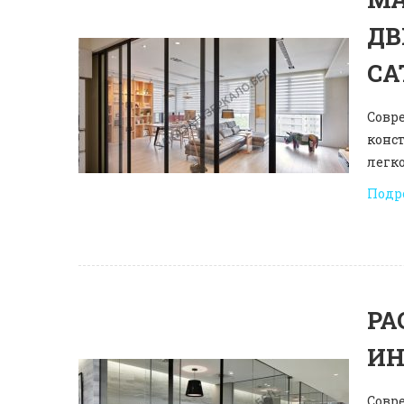
ДВ
СА
Совре
конс
легко
Подр
РА
ИН
Совре