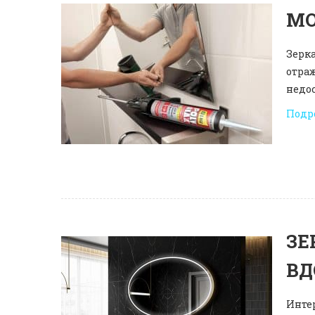
МО
Зерка
отра
недо
Подр
ЗЕ
ВД
Инте