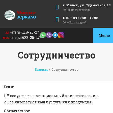
г. Минск, ул. Судмалиса, 13
(ст. м. Пролетарская)
Пн. — Пт.: 9:00 — 18:00
Сб. — Вс.: выходной
118-25-27
А1
+375 (29)
Toggle
628-25-27
МТС
+375 (33)
navigat
Сотрудничество
Главная
/
Сотрудничество
Если:
1. У вас уже есть потенциальный клиент/заказчик
2. Его интересуют наши услуги или продукция
Обязательно: