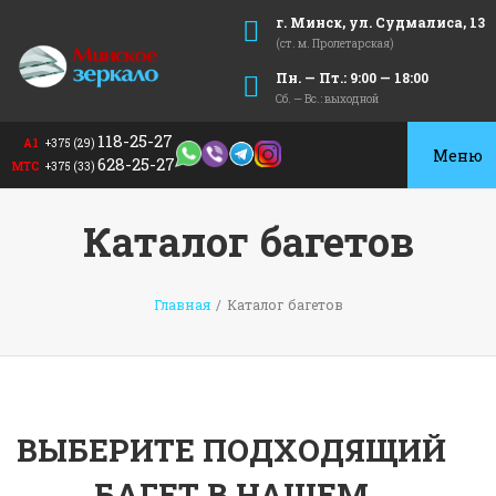
г. Минск, ул. Судмалиса, 13
(ст. м. Пролетарская)
Пн. — Пт.: 9:00 — 18:00
Сб. — Вс.: выходной
118-25-27
А1
+375 (29)
Toggle
628-25-27
МТС
+375 (33)
navigat
Каталог багетов
Главная
/
Каталог багетов
ВЫБЕРИТЕ ПОДХОДЯЩИЙ
БАГЕТ В НАШЕМ