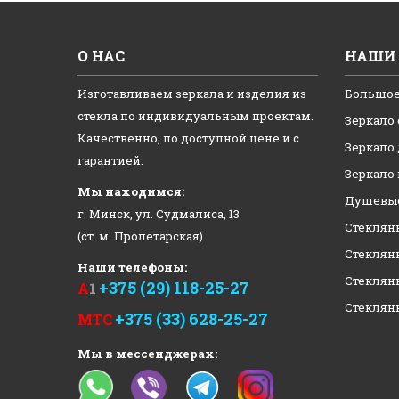
О НАС
НАШИ 
Изготавливаем зеркала и изделия из
Большое
стекла по индивидуальным проектам.
Зеркало 
Качественно, по доступной цене и с
Зеркало
гарантией.
Зеркало
Мы находимся:
Душевые
г. Минск, ул. Судмалиса, 13
Стеклян
(ст. м. Пролетарская)
Стеклян
Наши телефоны:
Стеклян
+375 (29) 118-25-27
А
1
Стеклян
+375 (33) 628-25-27
МТС
Мы в мессенджерах: