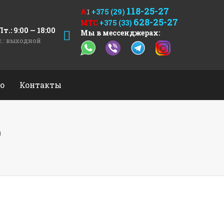
118-25-27
А
1
+375 (29)
628-25-27
МТС
+375 (33)
т.: 9:00 — 18:00
Мы в мессенджерах:
с.: выходной
о
Контакты
р