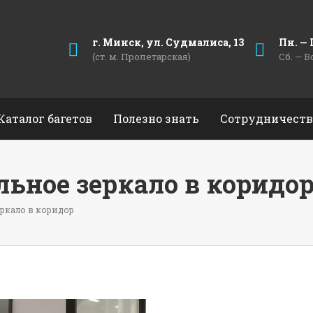
г. Минск, ул. Судмалиса, 13
Пн. — П
(ст. м. Пролетарская)
Сб. — В
Каталог багетов
Полезно знать
Сотрудничеств
ьное зеркало в коридо
ркало в коридор