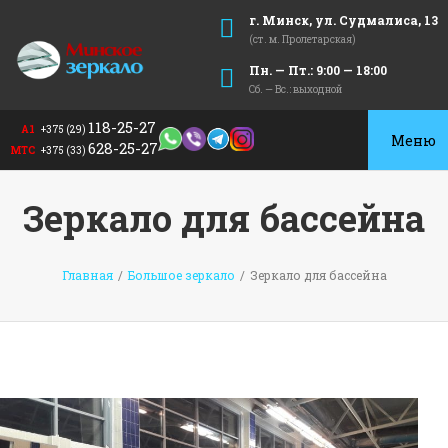
г. Минск, ул. Судмалиса, 13
(ст. м. Пролетарская)
Пн. — Пт.: 9:00 — 18:00
Сб. — Вс.: выходной
118-25-27
А1
+375 (29)
Toggle
628-25-27
МТС
+375 (33)
navigat
Зеркало для бассейна
Главная
/
Большое зеркало
/
Зеркало для бассейна