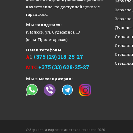
Зеркало 
Качественно, по доступной цене и с
Зеркало
гарантией.
Зеркало
Мы находимся:
Душевые
г. Минск, ул. Судмалиса, 13
Стеклян
(ст. м. Пролетарская)
Стеклян
Наши телефоны:
Стеклян
+375 (29) 118-25-27
А
1
Стеклян
+375 (33) 628-25-27
МТС
Мы в мессенджерах:
© Зеркала и изделия из стекла на заказ 2026