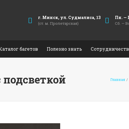
г. Минск, ул. Судмалиса, 13
Пн. — П
(ст. м. Пролетарская)
Сб. — В
Каталог багетов
Полезно знать
Сотрудничеств
с подсветкой
Главная
/