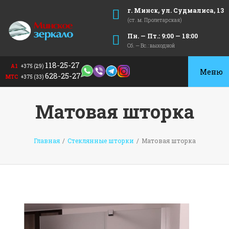
г. Минск, ул. Судмалиса, 13
(ст. м. Пролетарская)
Пн. — Пт.: 9:00 — 18:00
Сб. — Вс.: выходной
118-25-27
А1
+375 (29)
Toggle
628-25-27
МТС
+375 (33)
navigat
Матовая шторка
Главная
/
Стеклянные шторки
/
Матовая шторка