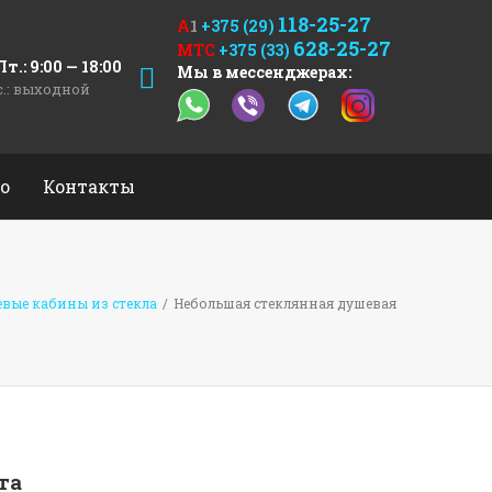
118-25-27
А
1
+375 (29)
628-25-27
МТС
+375 (33)
т.: 9:00 — 18:00
Мы в мессенджерах:
с.: выходной
о
Контакты
вые кабины из стекла
/
Небольшая стеклянная душевая
та