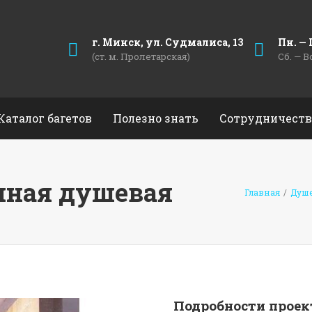
г. Минск, ул. Судмалиса, 13
Пн. — П
(ст. м. Пролетарская)
Сб. — В
Каталог багетов
Полезно знать
Сотрудничеств
нная душевая
Главная
/
Душе
Подробности проек