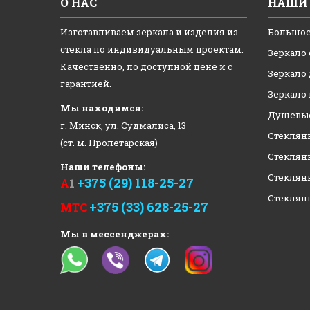
О НАС
НАШИ 
Изготавливаем зеркала и изделия из
Большое
стекла по индивидуальным проектам.
Зеркало 
Качественно, по доступной цене и с
Зеркало
гарантией.
Зеркало
Мы находимся:
Душевые
г. Минск, ул. Судмалиса, 13
Стеклян
(ст. м. Пролетарская)
Стеклян
Наши телефоны:
Стеклян
+375 (29) 118-25-27
А
1
Стеклян
+375 (33) 628-25-27
МТС
Мы в мессенджерах: