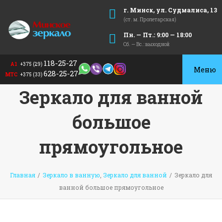
г. Минск, ул. Судмалиса, 13
(ст. м. Пролетарская)
Пн. — Пт.: 9:00 — 18:00
Сб. — Вс.: выходной
118-25-27
А1
+375 (29)
Toggle
628-25-27
МТС
+375 (33)
navigat
Зеркало для ванной
большое
прямоугольное
Главная
/
Зеркало в ванную
,
Зеркало для ванной
/
Зеркало для
ванной большое прямоугольное