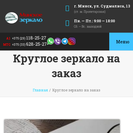
г. Минск, ул. Судмалиса, 13
(ст. м. Пролетарская)
Пн. — Пт.: 9:00 — 18:00
Сб. — Вс.: выходной
118-25-27
А1
+375 (29)
Toggle
628-25-27
МТС
+375 (33)
navigat
Круглое зеркало на
заказ
Главная
/
Круглое зеркало на заказ