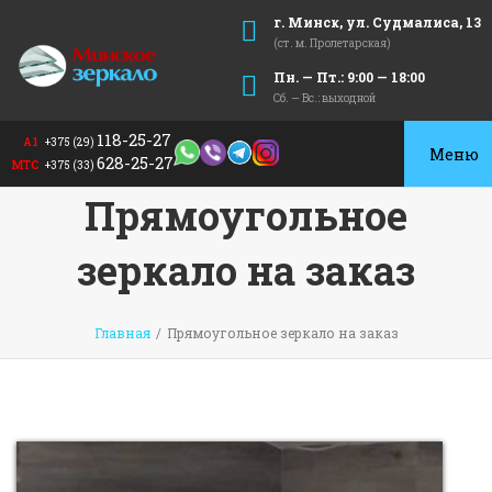
г. Минск, ул. Судмалиса, 13
(ст. м. Пролетарская)
Пн. — Пт.: 9:00 — 18:00
Сб. — Вс.: выходной
118-25-27
А1
+375 (29)
Toggle
628-25-27
МТС
+375 (33)
navigat
Прямоугольное
зеркало на заказ
Главная
/
Прямоугольное зеркало на заказ