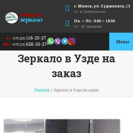
г. Минск, ул. Судмалиса, 13
(ст. м. Пролетарская)
Пн. — Пт.: 9:00 — 18:00
Сб. — Вс.: выходной
118-25-27
А1
+375 (29)
Toggle
628-25-27
МТС
+375 (33)
navigat
Зеркало в Узде на
заказ
Главная
/
Зеркало в Узде на заказ